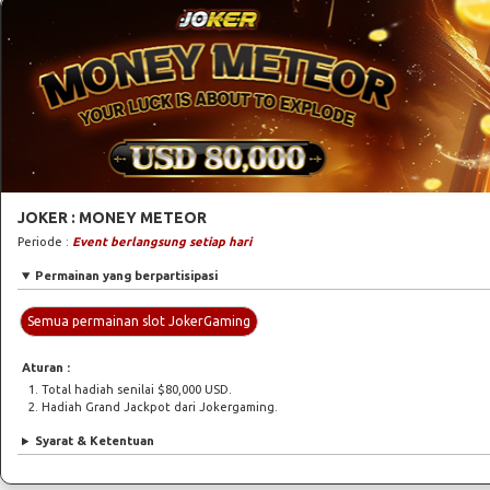
JOKER : MONEY METEOR
Periode :
Event berlangsung setiap hari
Permainan yang berpartisipasi
Semua permainan slot JokerGaming
Aturan :
Total hadiah senilai $80,000 USD.
Hadiah Grand Jackpot dari Jokergaming.
Syarat & Ketentuan
Togel Result