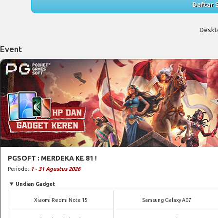
Event
PGSOFT : MERDEKA KE 81 !
Periode:
1 - 31 Agustus 2026
Undian Gadget
Xiaomi Redmi Note 15
Samsung Galaxy A07
Xiaomi Redmi Pad 2
Lenovo Motopad 60 Neo
Permainan yang berpartisipasi
Semua permainan slot PGSoft