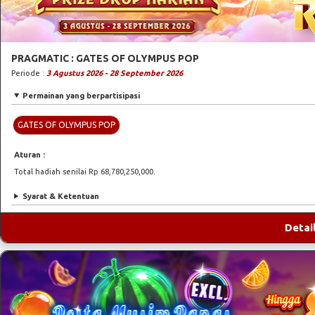
Periode :
3 Agustus 2026 - 28 September 2026
Permainan yang berpartisipasi
GATES OF OLYMPUS POP
Aturan :
Total hadiah senilai Rp 68,780,250,000.
Syarat & Ketentuan
Detai