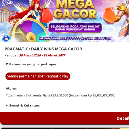
PRAGMATIC : DAILY WINS MEGA GACOR
Periode :
30 Maret 2026 - 28 Maret 2027
Permainan yang berpartisipasi
Semua permainan slot Pragmatic Play
Aturan :
Total hadiah Slot senilai Rp 5,983,200,000 (bagian dari Rp 88,000,000,000).
Syarat & Ketentuan
Detai