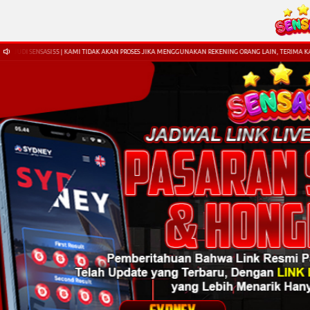
 | KAMI TIDAK AKAN PROSES JIKA MENGGUNAKAN REKENING ORANG LAIN, TERIMA KASIH