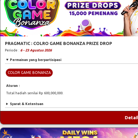
PRAGMATIC : COLRO GAME BONANZA PRIZE DROP
Periode :
6 - 23 Agustus 2026
Permainan yang berpartisipasi
COLOR GAME BONANZA
Aturan :
Total hadiah senilai Rp 600,000,000.
Syarat & Ketentuan
Detai